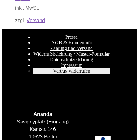
auf.
inkl. MwSt.
Die
Optionen
zzgl.
Versand
können
auf
Dieses
der
Presse
Produkt
Produktseite
AGB & Kundeninfo
weist
gewählt
Zahlung und Versand
mehrere
werden
Widerrufsbelehrung / Muster-Formular
Varianten
Datenschutzerklärung
auf.
Impressum
Die
Vertrag widerrufen
Optionen
können
auf
der
Produktseite
gewählt
werden
Ananda
Savignyplatz (Eingang)
Kantstr. 146
10623 Berlin