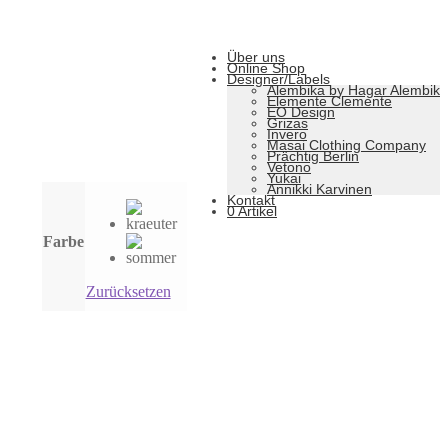
Über uns
Online Shop
Designer/Labels
Alembika by Hagar Alembik
Elemente Clemente
EO Design
Grizas
Invero
Masai Clothing Company
Prächtig Berlin
Vetono
Yukai
Annikki Karvinen
Kontakt
0 Artikel
Farbe
Zurücksetzen