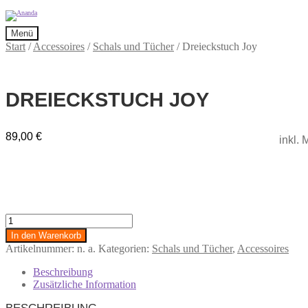
Zur
Zum
Navigation
Inhalt
Menü
springen
springen
Start
/
Accessoires
/
Schals und Tücher
/
Dreieckstuch Joy
DREIECKSTUCH JOY
89,00
€
inkl.
Dreieckstuch
Joy
In den Warenkorb
Menge
Artikelnummer:
n. a.
Kategorien:
Schals und Tücher
,
Accessoires
Beschreibung
Zusätzliche Information