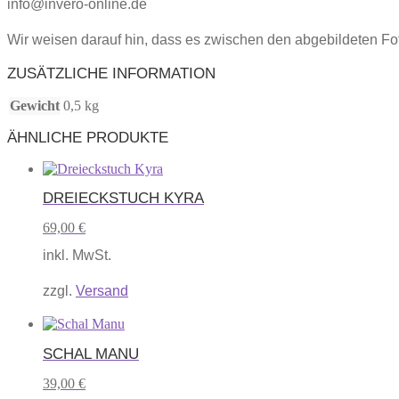
info@invero-online.de
Wir weisen darauf hin, dass es zwischen den abgebildeten F
ZUSÄTZLICHE INFORMATION
Gewicht
0,5 kg
ÄHNLICHE PRODUKTE
DREIECKSTUCH KYRA
69,00
€
inkl. MwSt.
zzgl.
Versand
Dieses
Produkt
SCHAL MANU
weist
mehrere
39,00
€
Varianten